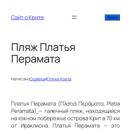
Перейти
к
Сайт о Крите
Поиск
Поиск
содержимому
Пляж Платья
Перамата
Написано
Goalexa
в
Пляжи Крита
Платья Перамата (Πλατιά Περάματα, Platia
Peramata)
— галечный пляж, находящийся
на южном побережье острова Крит в 70 км
от Ираклиона. Платья Перамата — это