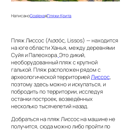
Написано
Goalexa
в
Пляжи Крита
Пляж Лиссос (Λισσός, Lissos) — находится
на юге области Ханья, между деревнями
Суйя и Палеохора.
Это дикий,
необорудованный пляж с крупной
галькой. Пляж расположен рядом с
археологической территорией
Лиссос
,
поэтому здесь можно и искупаться, и
побродить по территории, исследуя
останки построек, возведённых
несколько тысячелетий назад.
Добраться на пляж Лиссос на машине не
получится, сюда можно либо пройти по