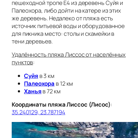
пешеходной тропе Е4 из деревень Суйя и
Палеохора, либо дойти на катере из этих
же деревень. Недалеко от пляжа есть
источник питьевой воды и оборудованное
для пикника место: столы и скамейки в
тени деревьев.
Удалённость пляжа Лиссос от населённых
пунктов
:
Суйя
в 3 км
Палеохора
в 12 км
Ханья
в 72 км
Координаты пляжа Лиссос (Лисос)
:
35.240129, 23.787194