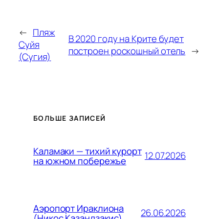
←
Пляж
В 2020 году на Крите будет
Суйя
построен роскошный отель
→
(Сугия)
БОЛЬШЕ ЗАПИСЕЙ
Каламаки — тихий курорт
12.07.2026
на южном побережье
Аэропорт Ираклиона
26.06.2026
(Никос Казандзакис)