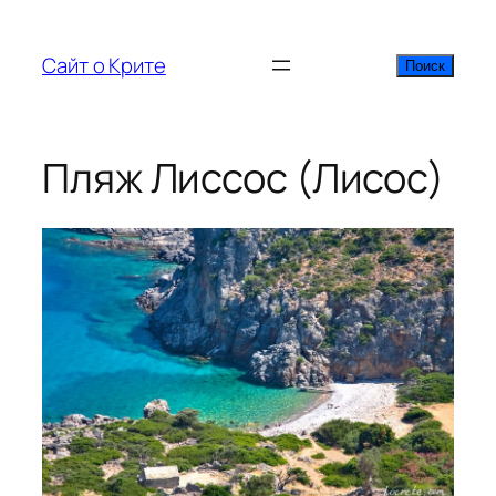
Перейти
к
Сайт о Крите
Поиск
Поиск
содержимому
Пляж Лиссос (Лисос)