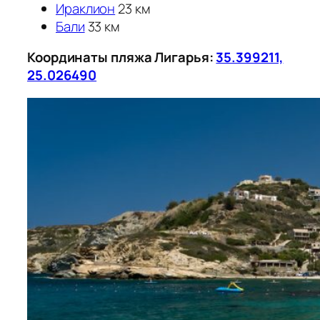
Ираклион
23 км
Бали
33 км
Координаты пляжа Лигарья:
35.399211,
25.026490