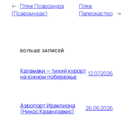
←
Пляж Псаромура
Пляж
(Псаромурас)
Палеокастро
→
БОЛЬШЕ ЗАПИСЕЙ
Каламаки — тихий курорт
12.07.2026
на южном побережье
Аэропорт Ираклиона
26.06.2026
(Никос Казандзакис)