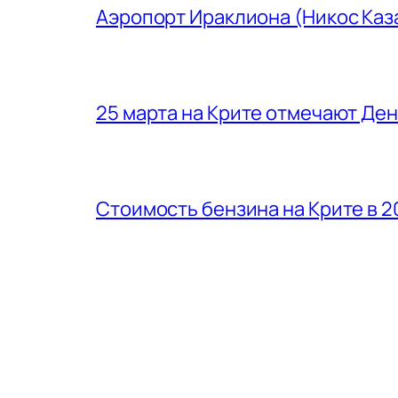
Аэропорт Ираклиона (Никос Каз
25 марта на Крите отмечают Де
Стоимость бензина на Крите в 2