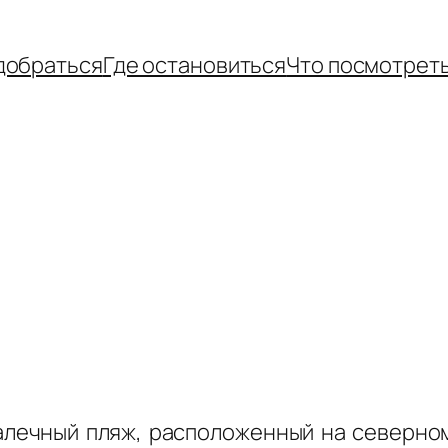
добраться
Где остановиться
Что посмотрет
 галечный пляж, расположенный на северно