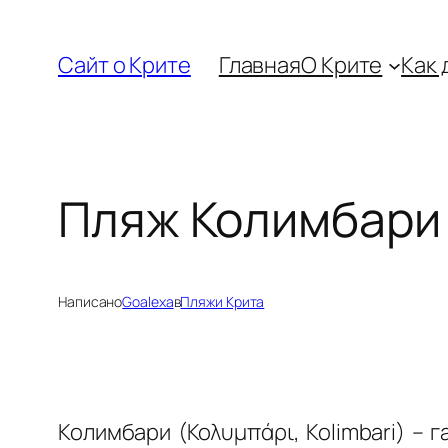
Перейти
к
Сайт о Крите
Главная
О Крите
Как 
содержимому
Пляж Колимбари
Написано
Goalexa
в
Пляжи Крита
Колимбари (Κολυμπάρι, Kolimbari) –