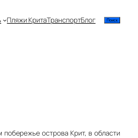
ь
Пляжи Крита
Транспорт
Блог
Поиск
Поиск
м побережье острова Крит, в области