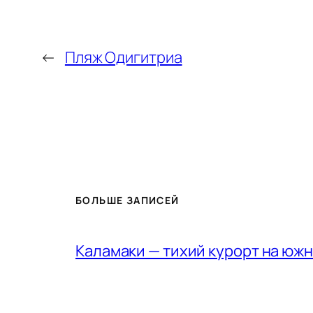
←
Пляж Одигитриа
БОЛЬШЕ ЗАПИСЕЙ
Каламаки — тихий курорт на юж