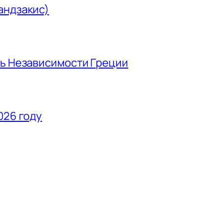
андзакис)
нь Независимости Греции
026 году