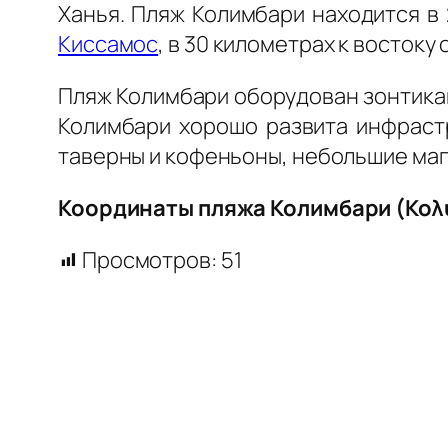
Ханья. Пляж Колимбари находится в 
Киссамос
, в 30 километрах к востоку
Пляж Колимбари оборудован зонтикам
Колимбари хорошо развита инфрастр
таверны и кофеньоны, небольшие маг
Координаты пляжа Колимбари (Κολυμ
Просмотров:
51