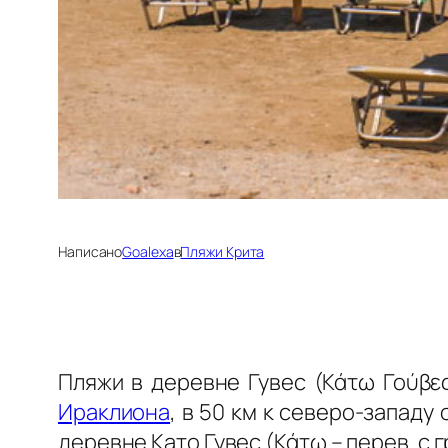
Написано
Goalexa
в
Пляжи Крита
Пляжи в деревне Гувес (Κάτω Γούβες
Ираклиона
, в 50 км к северо-западу
деревне Като Гувес (Κάτω – перев. с 