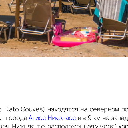
, Kato Gouves) находятся на северном по
 от города
Агиос Николаос
и в 9 км на запа
греч. Нижняя, т.е. расположенная у моря) х