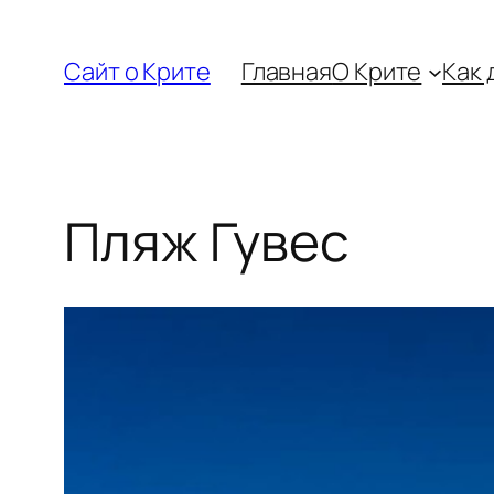
Перейти
к
Сайт о Крите
Главная
О Крите
Как 
содержимому
Пляж Гувес