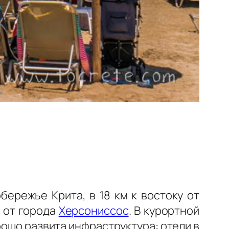
бережье Крита, в 18 км к востоку от
д от города
Херсониссос
. В курортной
орошо развита инфраструктура: отели в