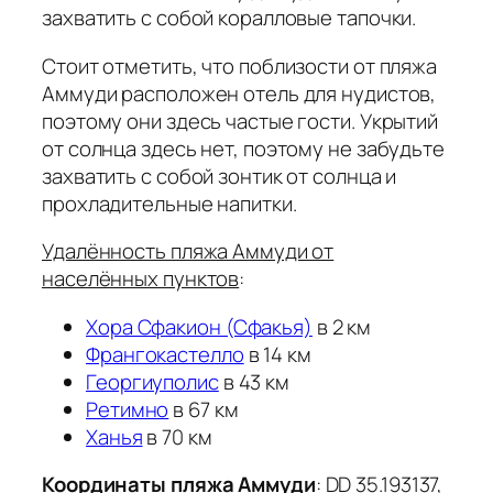
захватить с собой коралловые тапочки.
Стоит отметить, что поблизости от пляжа
Аммуди расположен отель для нудистов,
поэтому они здесь частые гости. Укрытий
от солнца здесь нет, поэтому не забудьте
захватить с собой зонтик от солнца и
прохладительные напитки.
Удалённость пляжа Аммуди от
населённых пунктов
:
Хора Сфакион (Сфакья)
в 2 км
Франгокастелло
в 14 км
Георгиуполис
в 43 км
Ретимно
в 67 км
Ханья
в 70 км
Координаты пляжа Аммуди
: DD 35.193137,