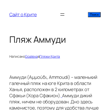
Перейти
к
Сайт о Крите
Поиск
Поиск
содержимому
Пляж Аммуди
Написано
Goalexa
в
Пляжи Крита
Аммуди (Αμμούδι, Ammoudi) – маленький
галечный пляж на юге Крита в области
Ханья, расположен в 2 километрах от
Сфакьи (Хора Сфакион).
Аммуди дикий
пляж, ничем не оборудован. Дно здесь
каменистое, поэтому для удобства лучше