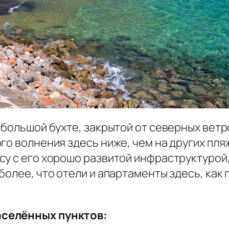
ебольшой бухте, закрытой от северных вет
го волнения здесь ниже, чем на других пл
су с его хорошо развитой инфраструктурой
более, что отели и апартаменты здесь, как 
аселённых пунктов: