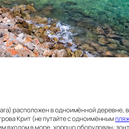
a) расположен в одноимённой деревне, в 5
рова Крит (не путайте с одноимённым
пля
им входом в море, хорошо оборудован: зонт