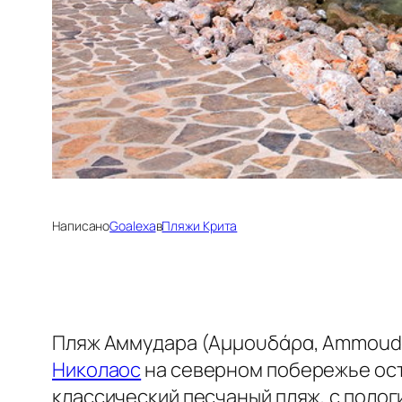
Написано
Goalexa
в
Пляжи Крита
Пляж Аммудара (Αμμουδάρα, Ammoudar
Николаос
на северном побережье ост
классический песчаный пляж, с полог