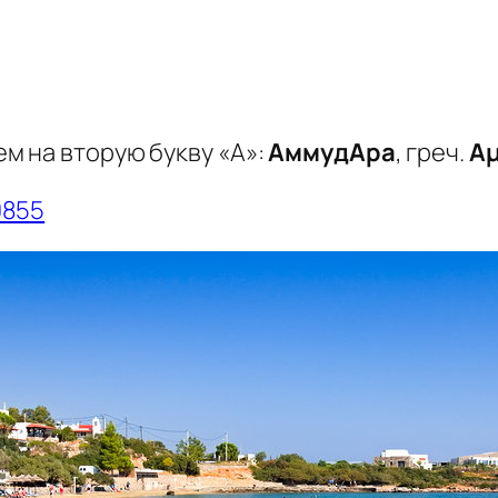
м на вторую букву «А»:
АммудАра
, греч.
Α
0855