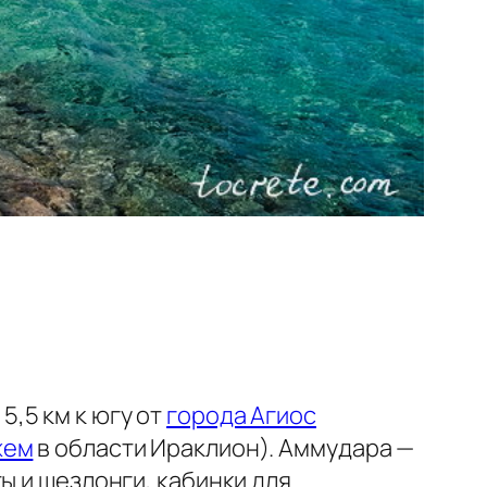
,5 км к югу от
города Агиос
жем
в области Ираклион). Аммудара —
ы и шезлонги, кабинки для