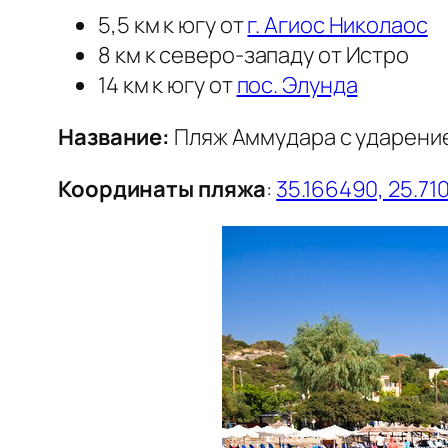
5,5 км к югу от
г. Агиос Николаос
8 км к северо-западу от Истро
14 км к югу от
пос. Элунда
Название:
Пляж Аммудара с ударение
Координаты пляжа
:
35.166490, 25.71