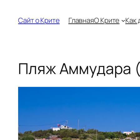
Перейти
к
Сайт о Крите
Главная
О Крите
Как 
содержимому
Пляж Аммудара (