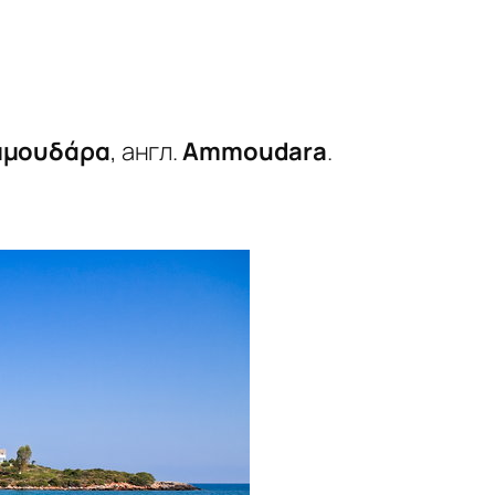
μμουδάρα
, англ.
Ammoudara
.