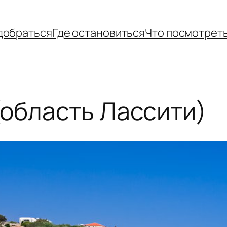
добраться
Где остановиться
Что посмотрет
область Лассити)