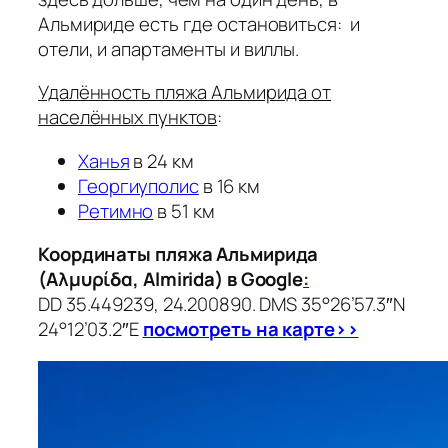
Альмириде есть где остановиться: и
отели, и апартаменты и виллы.
Удалённость пляжа Альмирида от
населённых пунктов
:
Ханья
в 24 км
Георгиуполис
в 16 км
Ретимно
в 51 км
Координаты пляжа Альмирида
(Αλμυρίδα, Almirida) в Google
:
DD 35.449239, 24.200890. DMS 35°26’57.3″N
24°12’03.2″E
посмотреть на карте>>