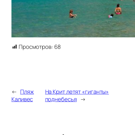
Просмотров:
68
←
Пляж
На Крит летят «гиганты»
Каливес
поднебесья
→