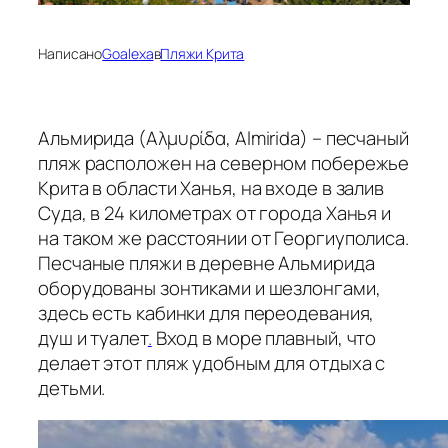
Написано
Goalexa
в
Пляжи Крита
Альмирида (Αλμυρίδα, Almirida) – песчаный
пляж расположен на северном побережье
Крита в области Ханья, на входе в залив
Суда, в 24 километрах от города Ханья и
на таком же расстоянии от Георгиуполиса.
Песчаные пляжи в деревне Альмирида
оборудованы зонтиками и шезлонгами,
здесь есть кабинки для переодевания,
душ и туалет
.
Вход в море плавный, что
делает этот пляж удобным для отдыха с
детьми.