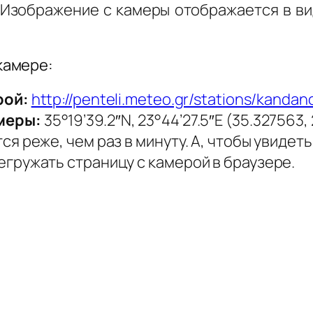
Изображение с камеры отображается в ви
камере:
рой:
http://penteli.meteo.gr/stations/kanda
меры:
35°19’39.2″N, 23°44’27.5″E (35.327563,
я реже, чем раз в минуту. А, чтобы увиде
гружать страницу с камерой в браузере.