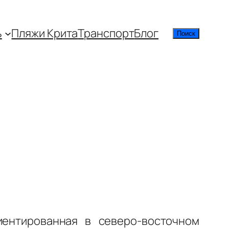
ь
Пляжи Крита
Транспорт
Блог
Поиск
Поиск
ентированная в северо-восточном