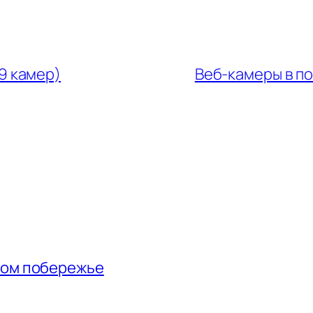
9 камер)
Веб-камеры в по
ном побережье