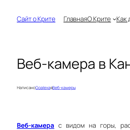
Перейти
к
Сайт о Крите
Главная
О Крите
Как 
содержимому
Веб-камера в Ка
Написано
Goalexa
в
Веб-камеры
Веб-камера
с видом на горы, рас