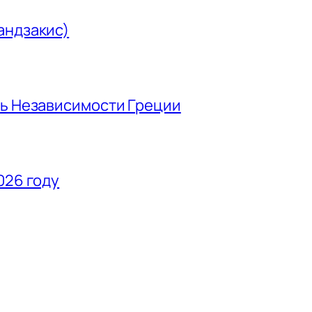
андзакис)
нь Независимости Греции
026 году