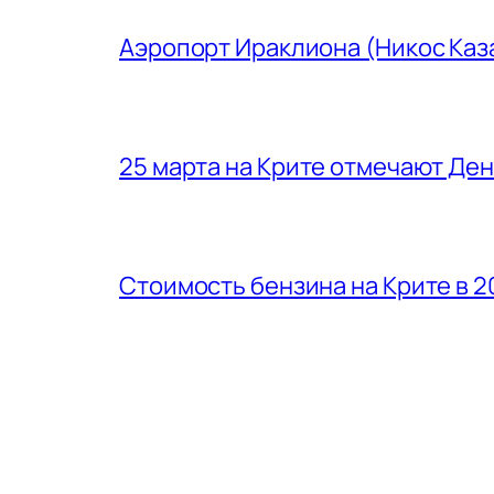
Аэропорт Ираклиона (Никос Каз
25 марта на Крите отмечают Де
Стоимость бензина на Крите в 2