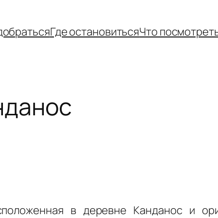
добраться
Где остановиться
Что посмотрет
нданос
положенная в деревне Канданос и ори