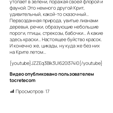
утопает в зелени, поражая своей флорой и
фауной. Это немного другой Крит,
удивительный, какой-то сказочный…
Первозданная природа, увитые лианами
деревья, речки, образующие небольшие
пороги, птицы, стрекозы, бабочки… А какие
здесь краски… Настоящее буйство красок.
И конечно же, цикады, ну куда же без них
на Крите летом…
{youtube}JZZEq3BIk3U|620|374|0{/youtube}
Видео опубликовано пользователем
tocretecom
Просмотров:
17