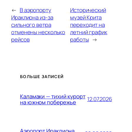
←
В аэропорту
Исторический
Ираклиона из-за
музей Крита
сильного ветра
переходит на
отменены несколько
летний график
рейсов
работы
→
БОЛЬШЕ ЗАПИСЕЙ
Каламаки — тихий курорт
12.07.2026
на южном побережье
Аэропорт Ираклиона