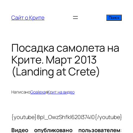
Перейти
к
Сайт о Крите
Поиск
Поиск
содержимому
Посадка самолета на
Крите. Март 2013
(Landing at Crete)
Написано
Goalexa
в
Крит на видео
{youtube}8pl_OwzShfk|620|374|0{/youtube}
Видео опубликовано пользователем
: