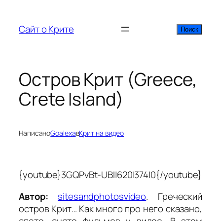
Перейти
к
Сайт о Крите
Поиск
Поиск
содержимому
Остров Крит (Greece,
Crete Island)
Написано
Goalexa
в
Крит на видео
{youtube}3GQPvBt-UBI|620|374|0{/youtube}
Автор:
sitesandphotosvideo
. Греческий
остров Крит… Как много про него сказано,
спето, снято фильмов и видео. В этом