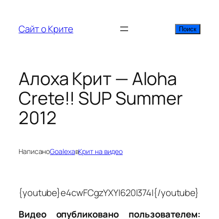
Перейти
к
Сайт о Крите
Поиск
Поиск
содержимому
Алоха Крит — Aloha
Crete!! SUP Summer
2012
Написано
Goalexa
в
Крит на видео
{youtube}e4cwFCgzYXY|620|374|{/youtube}
Видео опубликовано пользователем: