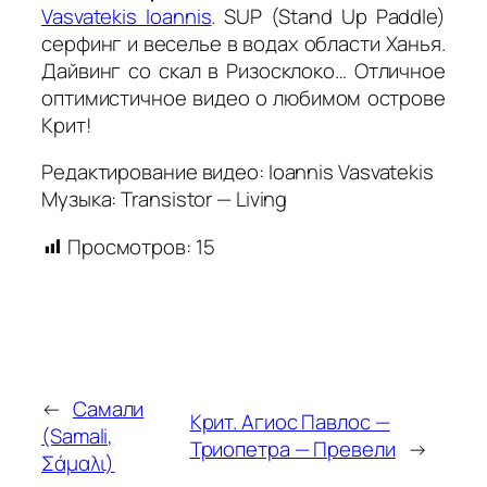
Vasvatekis Ioannis
. SUP (Stand Up Paddle)
серфинг и веселье в водах области Ханья.
Дайвинг со скал в Ризосклоко… Отличное
оптимистичное видео о любимом острове
Крит!
Редактирование видео: Ioannis Vasvatekis
Музыка: Transistor — Living
Просмотров:
15
←
Самали
Крит. Агиос Павлос —
(Samali,
Триопетра — Превели
→
Σάμαλι)