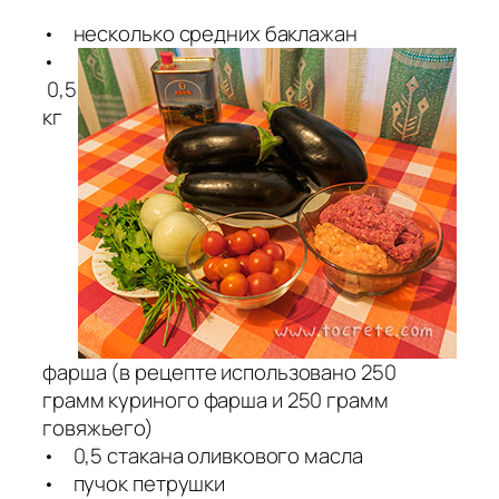
• несколько средних баклажан
•
0,5
кг
фарша (в рецепте использовано 250
грамм куриного фарша и 250 грамм
говяжьего)
• 0,5 стакана оливкового масла
• пучок петрушки