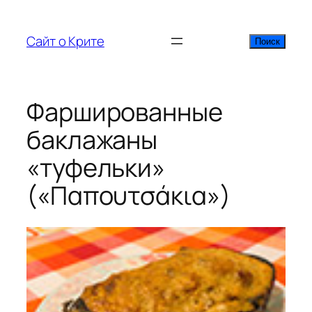
Перейти
к
Сайт о Крите
Поиск
Поиск
содержимому
Фаршированные
баклажаны
«туфельки»
(«Παπουτσάκια»)