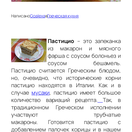
Написано
Goalexa
в
Греческая кухня
Пастицио
– это запеканка
из макарон и мясного
фарша с соусом болоньез и
соусом бешамель.
Пастицио считается Греческим блюдом,
но, очевидно, что исторические корни
пастицио находятся в Италии. Как и в
случае
мусаки
, пастицио имеет большое
количество вариаций рецепта.
Так, в
традиционном Греческом исполнении
участвуют трубчатые
макароны. Готовится пастицио с
добавлением палочек корицы и в нашем