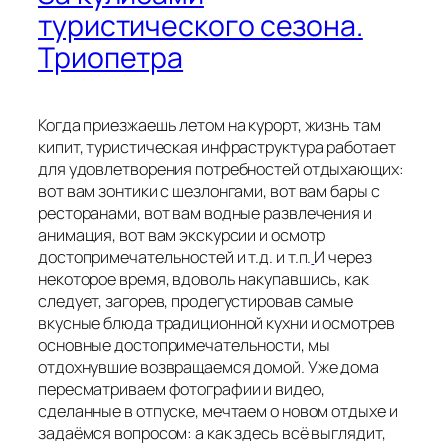
туристического сезона.
Триопетра
Когда приезжаешь летом на курорт, жизнь там
кипит, туристическая инфраструктура работает
для удовлетворения потребностей отдыхающих:
вот вам зонтики с шезлонгами, вот вам бары с
ресторанами, вот вам водные развлечения и
анимация, вот вам экскурсии и осмотр
достопримечательностей и т.д. и т.п.
И через
некоторое время, вдоволь накупавшись, как
следует, загорев, продегустировав самые
вкусные блюда традиционной кухни и осмотрев
основные достопримечательности, мы
отдохнувшие возвращаемся домой. Уже дома
пересматриваем фотографии и видео,
сделанные в отпуске, мечтаем о новом отдыхе и
задаёмся вопросом: а как здесь всё выглядит,