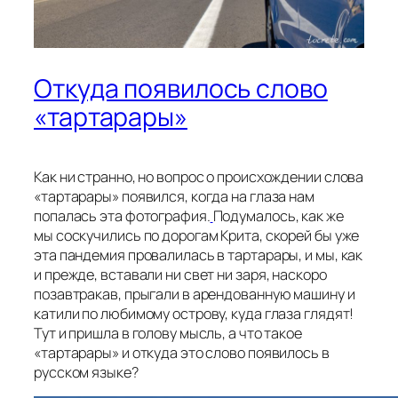
Откуда появилось слово
«тартарары»
Как ни странно, но вопрос о происхождении слова
«тартарары» появился, когда на глаза нам
попалась эта фотография.
Подумалось, как же
мы соскучились по дорогам Крита, скорей бы уже
эта пандемия провалилась в тартарары, и мы, как
и прежде, вставали ни свет ни заря, наскоро
позавтракав, прыгали в арендованную машину и
катили по любимому острову, куда глаза глядят!
Тут и пришла в голову мысль, а что такое
«тартарары» и откуда это слово появилось в
русском языке?