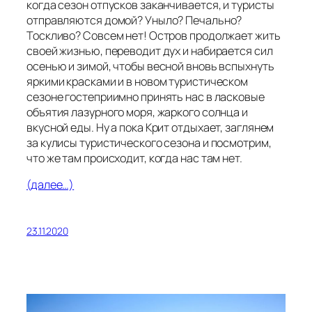
когда сезон отпусков заканчивается, и туристы
отправляются домой? Уныло? Печально?
Тоскливо? Совсем нет! Остров продолжает жить
своей жизнью, переводит дух и набирается сил
осенью и зимой, чтобы весной вновь вспыхнуть
яркими красками и в новом туристическом
сезоне гостеприимно принять нас в ласковые
объятия лазурного моря, жаркого солнца и
вкусной еды. Ну а пока Крит отдыхает, заглянем
за кулисы туристического сезона и посмотрим,
что же там происходит, когда нас там нет.
(далее…)
23.11.2020