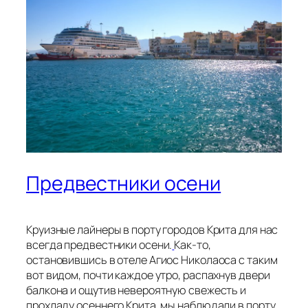
Предвестники осени
Круизные лайнеры в порту городов Крита для нас
всегда предвестники осени.
Как-то,
остановившись в отеле Агиос Николаоса с таким
вот видом, почти каждое утро, распахнув двери
балкона и ощутив невероятную свежесть и
прохладу осеннего Крита, мы наблюдали в порту