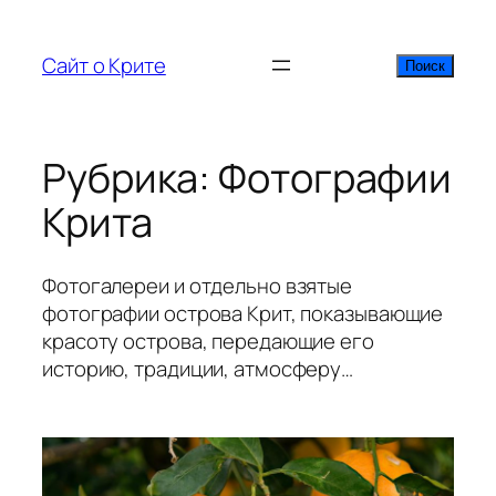
Перейти
к
Сайт о Крите
Поиск
Поиск
содержимому
Рубрика:
Фотографии
Крита
Фотогалереи и отдельно взятые
фотографии острова Крит, показывающие
красоту острова, передающие его
историю, традиции, атмосферу…