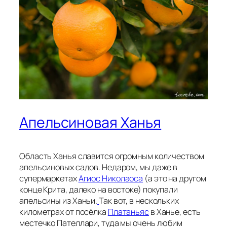
Апельсиновая Ханья
Область Ханья славится огромным количеством
апельсиновых садов. Недаром, мы даже в
супермаркетах
Агиос Николаоса
(a это на другом
конце Крита, далеко на востоке) покупали
апельсины из Ханьи.
Так вот, в нескольких
километрах от посёлка
Платаньяс
в Ханье, есть
местечко Пателлари, туда мы очень любим