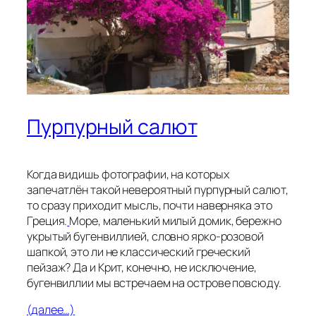
Пурпурный салют
Когда видишь фотографии, на которых
запечатлён такой невероятный пурпурный салют,
то сразу приходит мысль, почти наверняка это
Греция.
Море, маленький милый домик, бережно
укрытый бугенвиллией, словно ярко-розовой
шапкой, это ли не классический греческий
пейзаж? Да и Крит, конечно, не исключение,
бугенвиллии мы встречаем на острове повсюду.
(далее…)