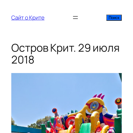
Перейти
к
Сайт о Крите
Поиск
Поиск
содержимому
Остров Крит. 29 июля
2018