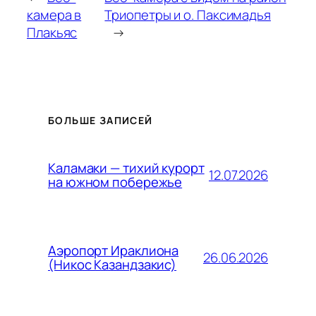
камера в
Триопетры и о. Паксимадья
Плакьяс
→
БОЛЬШЕ ЗАПИСЕЙ
Каламаки — тихий курорт
12.07.2026
на южном побережье
Аэропорт Ираклиона
26.06.2026
(Никос Казандзакис)