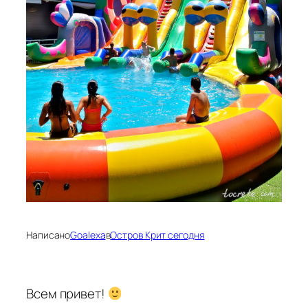
Написано
Goalexa
в
Остров Крит сегодня
Всем привет!