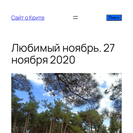
Перейти
к
Сайт о Крите
Поиск
Поиск
содержимому
Любимый ноябрь. 27
ноября 2020