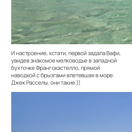
И настроение, кстати, первой задала Вафи,
увидев знакомое мелководье в западной
бухточке Франгокастелло, прямой
наводкой с брызгами влетевшая в море.
Джек Расселы, они такие ))