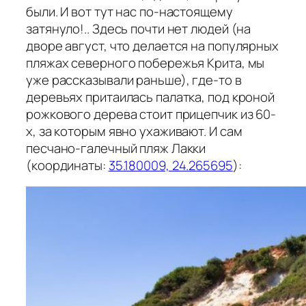
были. И вот тут нас по-настоящему
затянуло!.. Здесь почти нет людей (на
дворе август, что делается на популярных
пляжах северного побережья Крита, мы
уже рассказывали раньше), где-то в
деревьях притаилась палатка, под кроной
рожкового дерева стоит прицепчик из 60-
х, за которым явно ухаживают. И сам
песчано-галечный пляж Лакки
(координаты:
35.180009, 24.265695
):