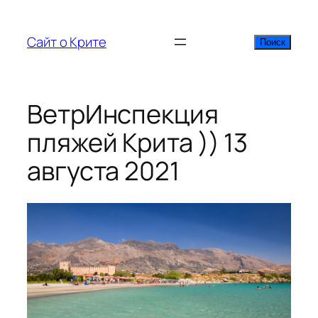
Перейти
к
Сайт о Крите
Поиск
Поиск
содержимому
ВетрИнспекция
пляжей Крита )) 13
августа 2021