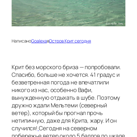
Написано
Goalexa
в
Остров Крит сегодня
Крит без морского бриза — попробовали.
Спасибо, больше не хочется. 41 градус и
безветренная погода не впечатлили
никого из нас, особенно Вафи,
вынужденную отдыхать в шубе. Поэтому
дружно ждали Мельтеми (северный
ветер), который бы прогнал прочь
нетипичную, даже для Крита, жару. И он
случился!
Сегодня на северном
побережье ветер около 5 баллов по шкале