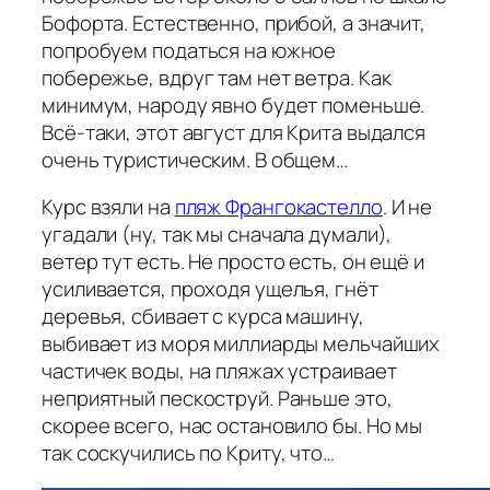
Бофорта. Естественно, прибой, а значит,
попробуем податься на южное
побережье, вдруг там нет ветра. Как
минимум, народу явно будет поменьше.
Всё-таки, этот август для Крита выдался
очень туристическим. В общем…
Курс взяли на
пляж Франгокастелло
. И не
угадали (ну, так мы сначала думали),
ветер тут есть. Не просто есть, он ещё и
усиливается, проходя ущелья, гнёт
деревья, сбивает с курса машину,
выбивает из моря миллиарды мельчайших
частичек воды, на пляжах устраивает
неприятный пескоструй. Раньше это,
скорее всего, нас остановило бы. Но мы
так соскучились по Криту, что…