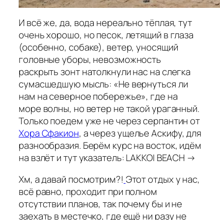
И всё же, да, вода нереально тёплая, тут
очень хорошо, но песок, летящий в глаза
(особенно, собаке), ветер, уносящий
головные уборы, невозможность
раскрыть зонт натолкнули нас на слегка
сумасшедшую мысль: «Не вернуться ли
нам на северное побережье», где на
море волны, но ветер не такой ураганный.
Только поедем уже не через серпантин от
Хора Сфакион
, а через ущелье Аскифу, для
разнообразия. Берём курс на восток, идём
на взлёт и тут указатель: LAKKOI BEACH →
Хм, а давай посмотрим?!
Этот отдых у нас,
всё равно, проходит при полном
отсутствии планов, так почему бы и не
заехать в местечко, где ещё ни разу не