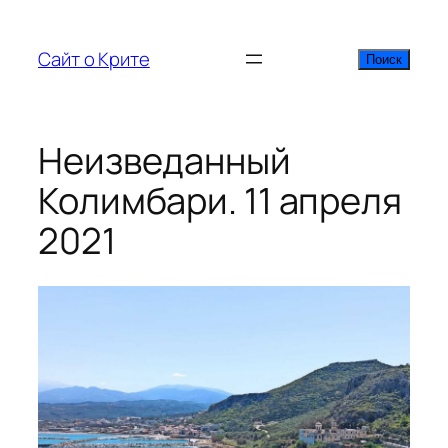
Перейти
к
Сайт о Крите
Поиск
Поиск
содержимому
Неизведанный
Колимбари. 11 апреля
2021