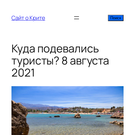
Перейти
к
Сайт о Крите
Поиск
Поиск
содержимому
Куда подевались
туристы? 8 августа
2021