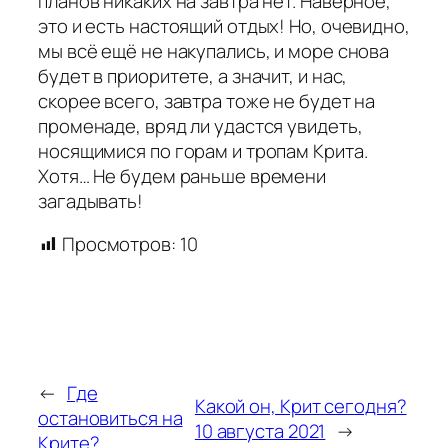
планов никаких на завтра нет. Наверное,
это и есть настоящий отдых! Но, очевидно,
мы всё ещё не накупались, и море снова
будет в приоритете, а значит, и нас,
скорее всего, завтра тоже не будет на
променаде, вряд ли удастся увидеть,
носящимися по горам и тропам Крита.
Хотя… Не будем раньше времени
загадывать!
Просмотров:
10
←
Где
Какой он, Крит сегодня?
остановиться на
10 августа 2021
→
Крите?