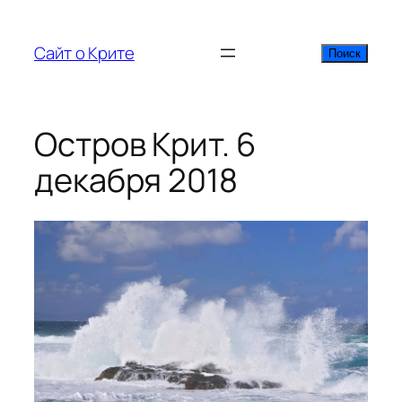
Перейти
к
Сайт о Крите
Поиск
Поиск
содержимому
Остров Крит. 6
декабря 2018