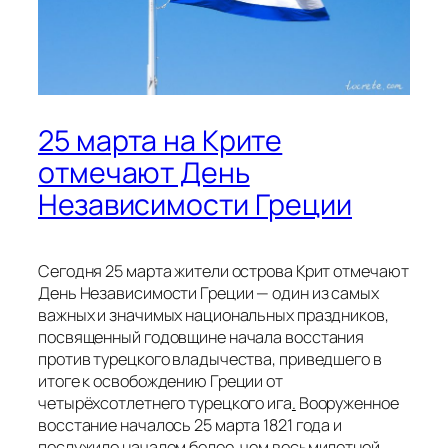
25 марта на Крите
отмечают День
Независимости Греции
Сегодня 25 марта жители острова Крит отмечают
День Независимости Греции — один из самых
важных и значимых национальных праздников,
посвященный годовщине начала восстания
против турецкого владычества, приведшего в
итоге к освобождению Греции от
четырёхсотлетнего турецкого ига
.
Вооруженное
восстание началось 25 марта 1821 года и
послужило началом более, чем восьмилетней