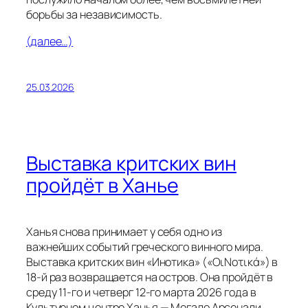
борьбы за независимость.
(далее…)
25.03.2026
Выставка критских вин
пройдёт в Ханье
Ханья снова принимает у себя одно из
важнейших событий греческого винного мира.
Выставка критских вин «Инотика» («ΟιΝοτικά») в
18-й раз возвращается на остров. Она пройдёт в
среду 11-го и четверг 12-го марта 2026 года в
Культурном центре Ханья — Мегало Арсенали