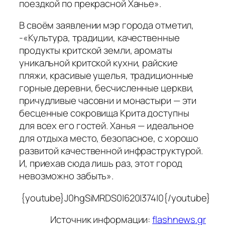
поездкой по прекрасной Ханье».
В своём заявлении мэр города отметил,
-«Культура, традиции, качественные
продукты критской земли, ароматы
уникальной критской кухни, райские
пляжи, красивые ущелья, традиционные
горные деревни, бесчисленные церкви,
причудливые часовни и монастыри — эти
бесценные сокровища Крита доступны
для всех его гостей. Ханья — идеальное
для отдыха место
,
безопасное, с хорошо
развитой качественной инфраструктурой.
И, приехав сюда лишь раз, этот город
невозможно забыть».
{youtube}J0hgSiMRDS0|620|374|0{/youtube}
Источник информации:
flashnews.gr