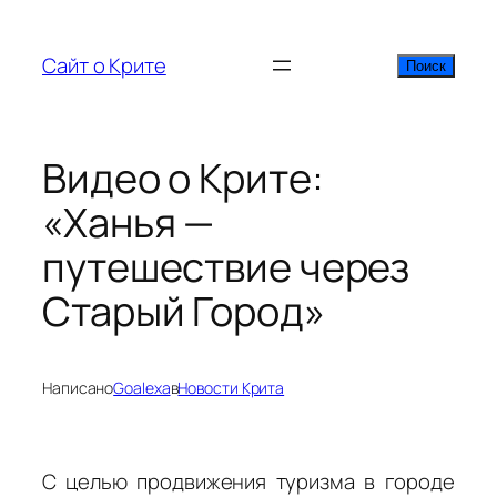
Перейти
к
Сайт о Крите
Поиск
Поиск
содержимому
Видео о Крите:
«Ханья —
путешествие через
Старый Город»
Написано
Goalexa
в
Новости Крита
С целью продвижения туризма в городе