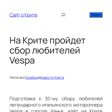
Перейти
к
Сайт о Крите
Поиск
Поиск
содержимому
На Крите пройдет
сбор любителей
Vespa
Написано
Goalexa
в
Новости Крита
Подготовка к 30-му сбору любителей
легендарного итальянского мотороллера
Vespa в городе Ханья, идёт на Крите