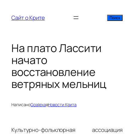
Перейти
к
Сайт о Крите
Поиск
Поиск
содержимому
На плато Лассити
начато
восстановление
ветряных мельниц
Написано
Goalexa
в
Новости Крита
Культурно-фольклорная ассоциация