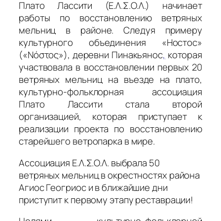
Плато Лассити (Ε.Λ.Σ.Ο.Λ.) начинает
работы по восстановлению ветряных
мельниц в районе. Следуя примеру
культурного объединения «Ностос»
(«Νόστος»), деревни Пинакьянос
,
которая
участвовала в восстановлении первых 20
ветряных мельниц на въезде на плато,
культурно-фольклорная ассоциация
Плато Лассити стала второй
организацией, которая приступает к
реализации проекта по восстановлению
старейшего ветропарка в мире.
Ассоциация Ε.Λ.Σ.Ο.Λ. выбрала 50
ветряных мельниц в окрестностях района
Агиос Геогриос и в ближайшие дни
приступит к первому этапу реставрации!