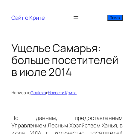
Перейти
к
Сайт о Крите
Поиск
Поиск
содержимому
Ущелье Самарья:
больше посетителей
в июле 2014
Написано
Goalexa
в
Новости Крита
По данным, предоставленным
Управлением Лесным Хозяйством Ханья, в
июле 2014 г. количество посетителей