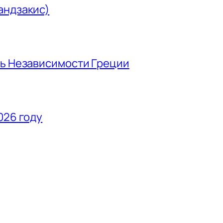
андзакис)
нь Независимости Греции
026 году