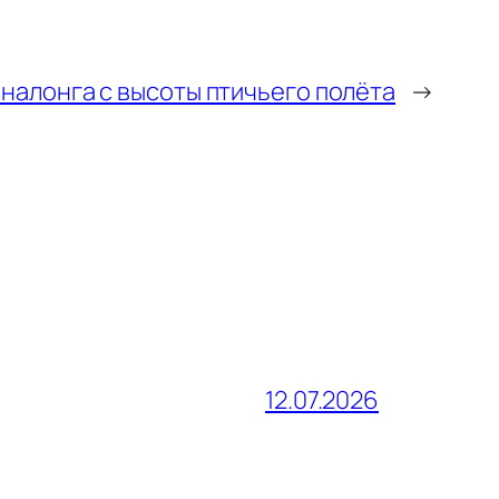
иналонга с высоты птичьего полёта
→
12.07.2026