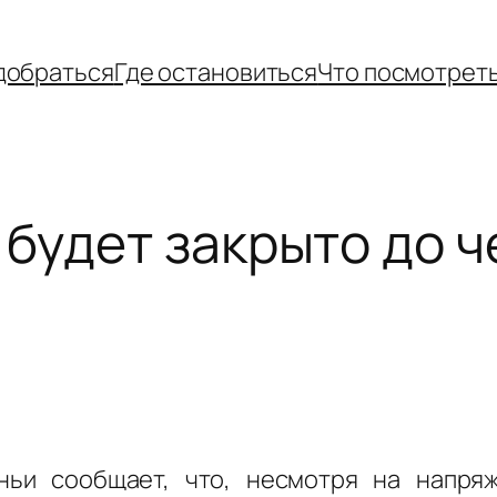
добраться
Где остановиться
Что посмотрет
будет закрыто до ч
ньи сообщает, что, несмотря на напря