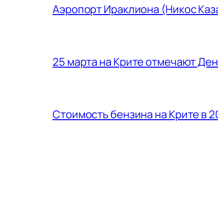
Аэропорт Ираклиона (Никос Каз
25 марта на Крите отмечают Де
Стоимость бензина на Крите в 2