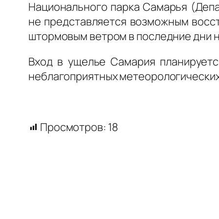
Национального парка Самарья (Депа
не представляется возможным восст
штормовым ветром в последние дни н
Вход в ущелье Самария планируется
неблагоприятных метеорологических
Просмотров:
18