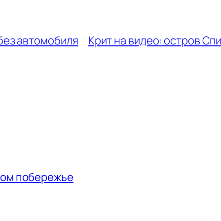
без автомобиля
Крит на видео: остров Сп
ном побережье