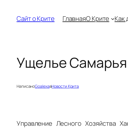
Перейти
к
Сайт о Крите
Главная
О Крите
Как 
содержимому
Ущелье Самарья 
Написано
Goalexa
в
Новости Крита
Управление Лесного Хозяйства Ха