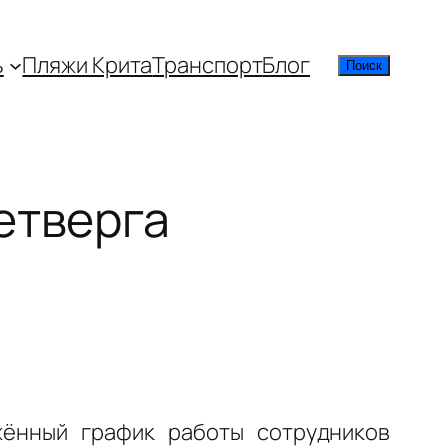
ь
Пляжи Крита
Транспорт
Блог
Поиск
Поиск
етверга
жённый график работы сотрудников