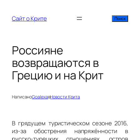
Перейти
к
Сайт о Крите
Поиск
Поиск
содержимому
Россияне
возвращаются в
Грецию и на Крит
Написано
Goalexa
в
Новости Крита
В грядущем туристическом сезоне 2016,
из-за обострения напряжённости в
русско-турецких отношениях, остров