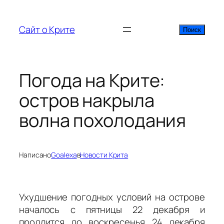
Перейти
к
Сайт о Крите
Поиск
Поиск
содержимому
Погода на Крите:
остров накрыла
волна похолодания
Написано
Goalexa
в
Новости Крита
Ухудшение погодных условий на острове
началось с пятницы 22 декабря и
продлится до воскресенья 24 декабря