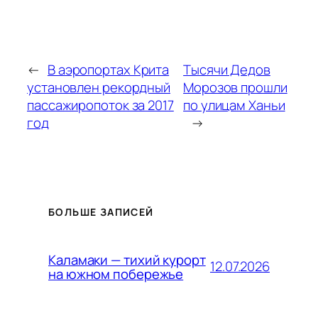
←
В аэропортах Крита
Тысячи Дедов
установлен рекордный
Морозов прошли
пассажиропоток за 2017
по улицам Ханьи
год
→
БОЛЬШЕ ЗАПИСЕЙ
Каламаки — тихий курорт
12.07.2026
на южном побережье