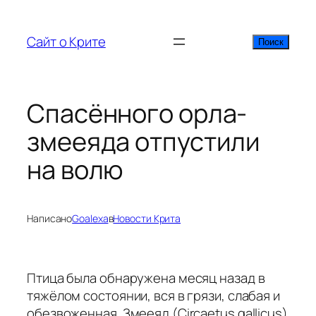
Перейти
к
Сайт о Крите
Поиск
Поиск
содержимому
Спасённого орла-
змееяда отпустили
на волю
Написано
Goalexa
в
Новости Крита
Птица была обнаружена месяц назад в
тяжёлом состоянии, вся в грязи, слабая и
обезвоженная. Змееяд (Circaetus gallicus)