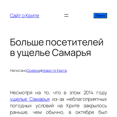
Перейти
к
Сайт о Крите
Поиск
Поиск
содержимому
Больше посетителей
в ущелье Самарья
Написано
Goalexa
в
Новости Крита
Несмотря на то, что в этом 2014 году
ущелье Самарья
из-за неблагоприятных
погодных условий на Крите закрылось
раньше, чем обычно, в октябре был