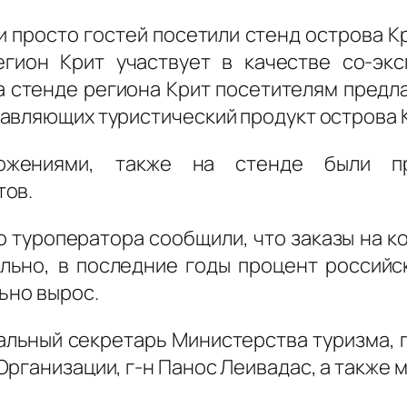
и просто гостей посетили стенд острова К
егион Крит участвует в качестве со-эк
На стенде региона Крит посетителям предл
авляющих туристический продукт острова К
ожениями, также на стенде были пр
тов.
 туроператора сообщили, что заказы на ко
ельно, в последние годы процент российс
ьно вырос.
альный секретарь Министерства туризма, 
рганизации, г-н Панос Леивадас, а также 