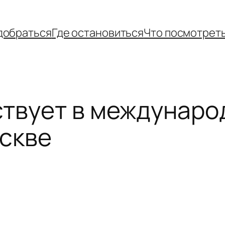
добраться
Где остановиться
Что посмотрет
ствует в междунаро
оскве