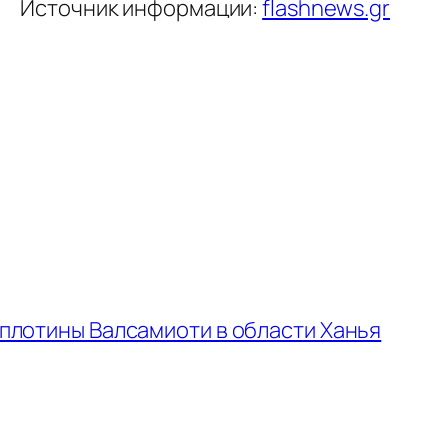
Источник информации:
flashnews.gr
плотины Валсамиоти в области Ханья