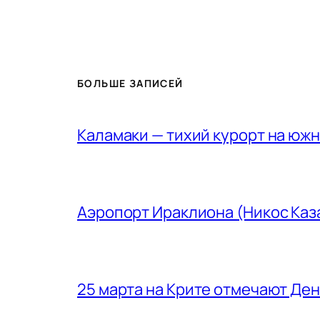
БОЛЬШЕ ЗАПИСЕЙ
Каламаки — тихий курорт на юж
Аэропорт Ираклиона (Никос Каз
25 марта на Крите отмечают Де