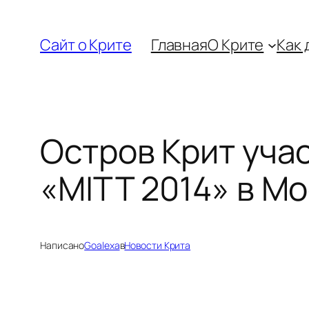
Перейти
к
Сайт о Крите
Главная
О Крите
Как 
содержимому
Остров Крит уча
«MITT 2014» в М
Написано
Goalexa
в
Новости Крита