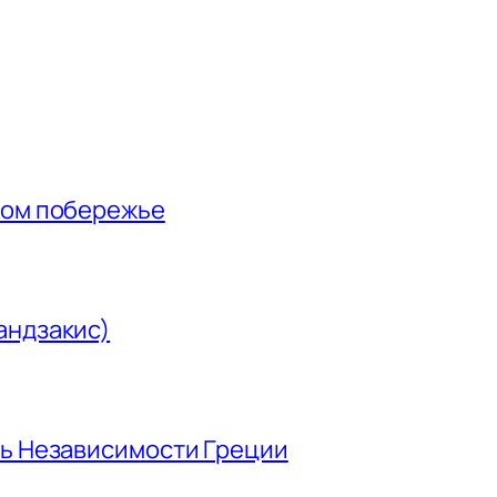
ном побережье
андзакис)
нь Независимости Греции