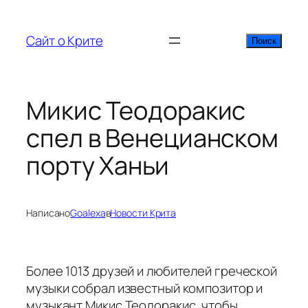
Перейти
к
Сайт о Крите
Поиск
Поиск
содержимому
Микис Теодоракис
спел в Венецианском
порту Ханьи
Написано
Goalexa
в
Новости Крита
Более 1013 друзей и любителей греческой
музыки собрал известный композитор и
музыкант Микис Теодоракис, чтобы