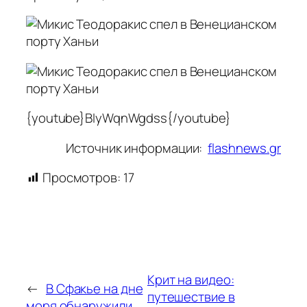
{youtube}BIyWqnWgdss{/youtube}
Источник информации:
flashnews.gr
Просмотров:
17
Крит на видео:
←
В Сфакье на дне
путешествие в
моря обнаружили