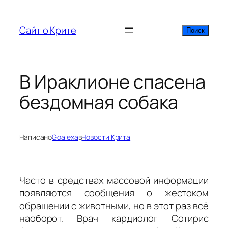
Перейти
к
Сайт о Крите
Поиск
Поиск
содержимому
В Ираклионе спасена
бездомная собака
Написано
Goalexa
в
Новости Крита
Часто в средствах массовой информации
появляются сообщения о жестоком
обращении с животными, но в этот раз всё
наоборот. Врач кардиолог Сотирис