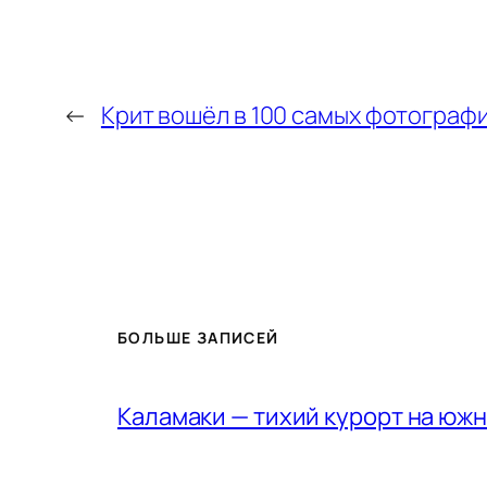
←
Крит вошёл в 100 самых фотограф
БОЛЬШЕ ЗАПИСЕЙ
Каламаки — тихий курорт на юж