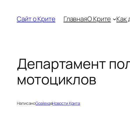
Перейти
к
Сайт о Крите
Главная
О Крите
Как 
содержимому
Департамент пол
мотоциклов
Написано
Goalexa
в
Новости Крита