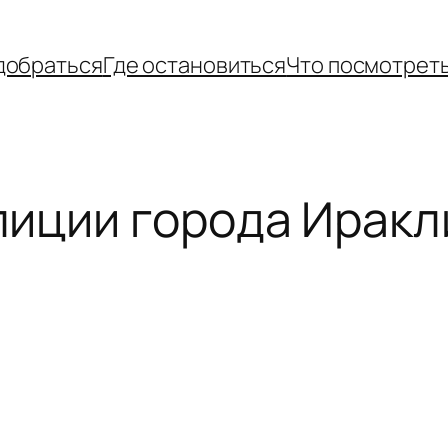
добраться
Где остановиться
Что посмотрет
иции города Иракл