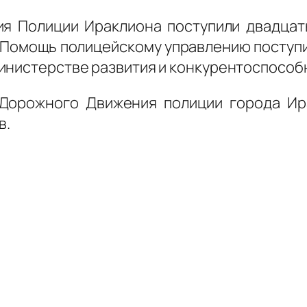
ия Полиции Ираклиона поступили двадца
Помощь полицейскому управлению поступил
инистерстве развития и конкурентоспособн
Дорожного Движения полиции города Ира
в.