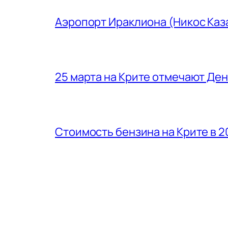
Аэропорт Ираклиона (Никос Каз
25 марта на Крите отмечают Де
Стоимость бензина на Крите в 2