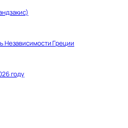
андзакис)
нь Независимости Греции
026 году