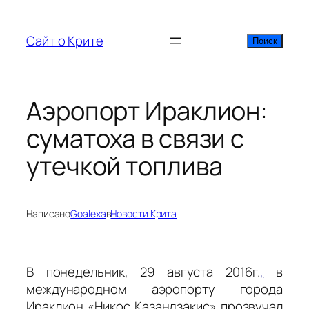
Перейти
к
Сайт о Крите
Поиск
Поиск
содержимому
Аэропорт Ираклион:
суматоха в связи с
утечкой топлива
Написано
Goalexa
в
Новости Крита
В понедельник, 29 августа 2016г.
,
в
международном аэропорту города
Ираклион «Никос Казандзакис» прозвучал