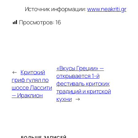
Источник информации:
www.neakriti.gr
Просмотров:
16
«Вкусы Греции» —
←
Критский
открывается 1-й
гриф гулял по
фестиваль критских
шоссе Лассити
традиций и критской
— Ираклион
кухни
→
БОЛЬШЕ ЗАПИСЕЙ