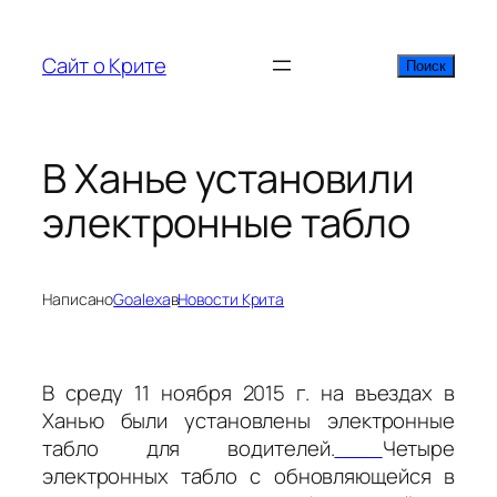
Перейти
к
Сайт о Крите
Поиск
Поиск
содержимому
В Ханье установили
электронные табло
Написано
Goalexa
в
Новости Крита
В среду 11 ноября 2015 г. на въездах в
Ханью были установлены электронные
табло для водителей.
Четыре
электронных табло с обновляющейся в