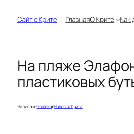
Перейти
к
Сайт о Крите
Главная
О Крите
Как 
содержимому
На пляже Элафон
пластиковых бут
Написано
Goalexa
в
Новости Крита