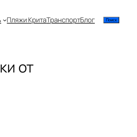
ь
Пляжи Крита
Транспорт
Блог
Поиск
Поиск
ки от