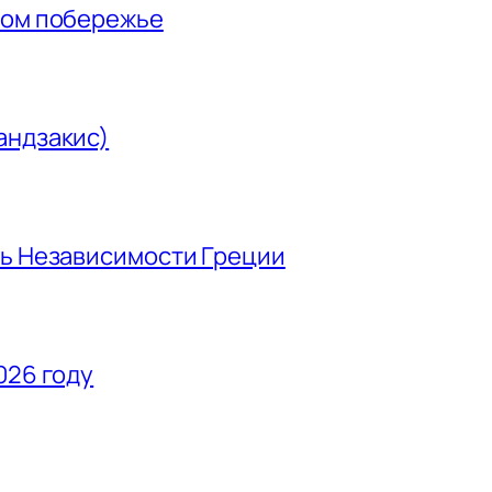
ном побережье
андзакис)
нь Независимости Греции
026 году