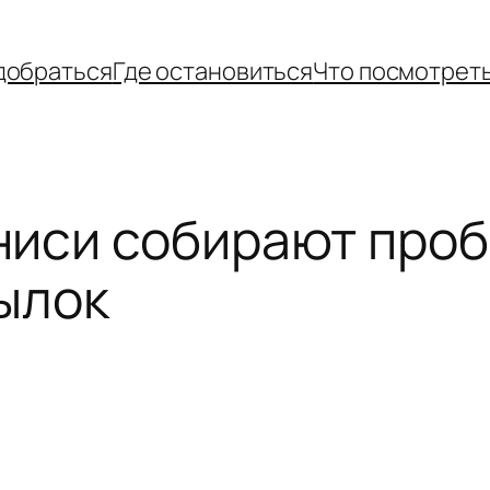
добраться
Где остановиться
Что посмотрет
иси собирают проб
ылок