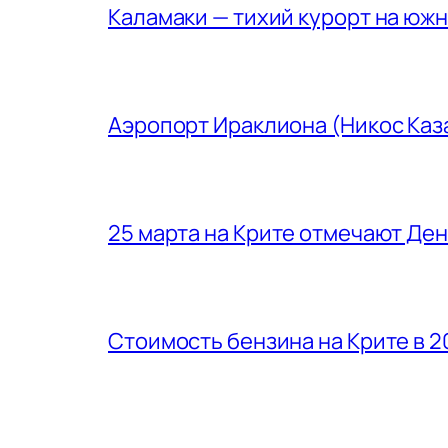
Каламаки — тихий курорт на юж
Аэропорт Ираклиона (Никос Каз
25 марта на Крите отмечают Де
Стоимость бензина на Крите в 2