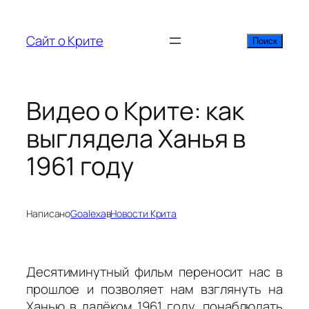
Перейти
к
Сайт о Крите
Поиск
Поиск
содержимому
Видео о Крите: как
выглядела Ханья в
1961 году
Написано
Goalexa
в
Новости Крита
Десятиминутный фильм переносит нас в
прошлое и позволяет нам взглянуть на
Ханью в далёком 1961 году, понаблюдать