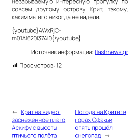
незабываемую интересную прогулку по
совсем другому острову Крит, такому,
каким мы его никогда не видели.
{youtube}4WxRjC-
m01A|620|374|0{/youtube}
Источник информации:
flashnews.gr
Просмотров:
12
←
Крит на видео:
Погода на Крите: в
заснеженное плато
горах Сфакьи
Аскифу с высоты
опять прошёл
птичьего полёта
снегопад
→