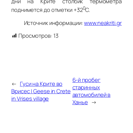
дни на Крите столбик термометра
0
поднимется до отметки +32
С.
Источник информации:
www.neakriti.gr
Просмотров:
13
6-й пробег
←
Гуси на Крите во
старинных
Врисес | Geese in Crete
автомобилей в
in Vrises village
Ханье
→