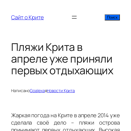
Перейти
к
Сайт о Крите
Поиск
Поиск
содержимому
Пляжи Крита в
апреле уже приняли
первых отдыхающих
Написано
Goalexa
в
Новости Крита
Жаркая погода на Крите в апреле 2014 уже
сделала своё дело – пляжи острова
принимают первых отдыхающих. Высокая