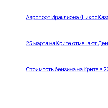
Аэропорт Ираклиона (Никос Каз
25 марта на Крите отмечают Де
Стоимость бензина на Крите в 2