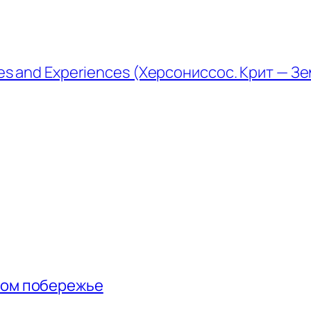
es and Experiences (Херсониссос. Крит — З
ном побережье