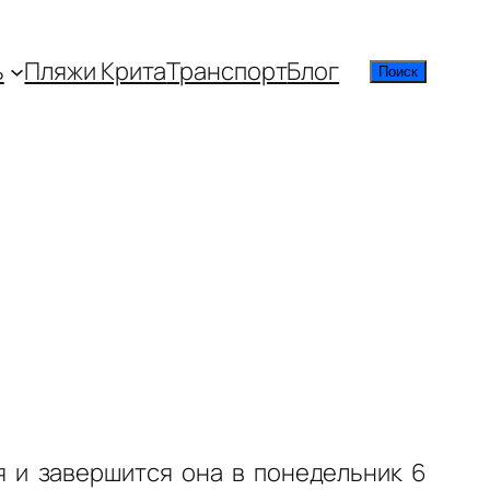
ь
Пляжи Крита
Транспорт
Блог
Поиск
Поиск
 и завершится она в понедельник 6