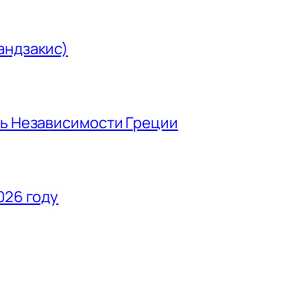
андзакис)
нь Независимости Греции
026 году