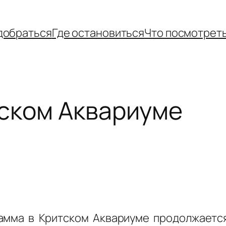
добраться
Где остановиться
Что посмотрет
ском Аквариуме
амма в Критском Аквариуме продолжается