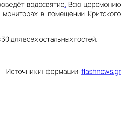
проведёт водосвятие
.
Всю церемонию
 мониторах в помещении Критского
:30 для всех остальных гостей.
Источник информации:
flashnews.gr