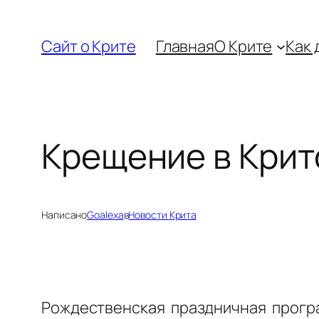
Перейти
к
Сайт о Крите
Главная
О Крите
Как 
содержимому
Крещение в Крит
Написано
Goalexa
в
Новости Крита
Рождественская праздничная прогр