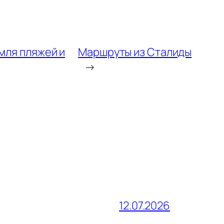
емля пляжей и
Маршруты из Сталиды
→
12.07.2026