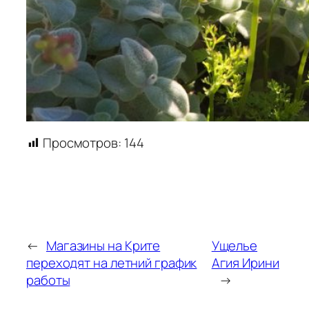
Просмотров:
144
←
Магазины на Крите
Ущелье
переходят на летний график
Агия Ирини
работы
→