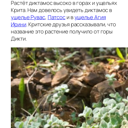
Растёт диктамос высоко в горах и ущельях
Крита. Нам довелось увидеть диктамос в
ущелье Рувас
,
Патсос
и в
ущелье Агия
Ирини
. Критские друзья рассказывали, что
название это растение получило от горы
Дикти.