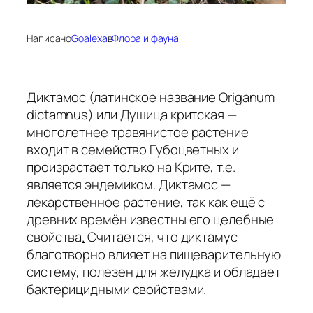
Написано
Goalexa
в
Флора и фауна
Диктамос (латинское название Origanum
dictamnus) или Душица критская —
многолетнее травянистое растение
входит в семейство Губоцветных и
произрастает только на Крите, т.е.
является эндемиком. Диктамос —
лекарственное растение, так как ещё с
древних времён известны его целебные
свойства
.
Считается, что диктамус
благотворно влияет на пищеварительную
систему, полезен для желудка и обладает
бактерицидными свойствами.