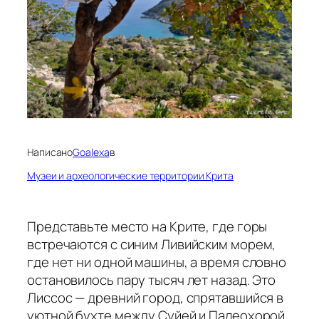
Написано
Goalexa
в
Музеи и археологические территории Крита
Представьте место на Крите, где горы
встречаются с синим Ливийским морем,
где нет ни одной машины, а время словно
остановилось пару тысяч лет назад. Это
Лиссос — древний город, спрятавшийся в
уютной бухте между Суйей и Палеохорой.