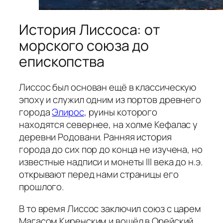
История Лиссоса: от
морского союза до
епископства
Лиссос был основан ещё в классическую
эпоху и служил одним из портов древнего
города
Элирос
, руины которого
находятся севернее, на холме Кефалас у
деревни Родовани. Ранняя история
города до сих пор до конца не изучена, но
известные надписи и монеты III века до н.э.
открывают перед нами страницы его
прошлого.
В то время Лиссос заключил союз с царем
Магасом Киренским и вошёл в Орейский