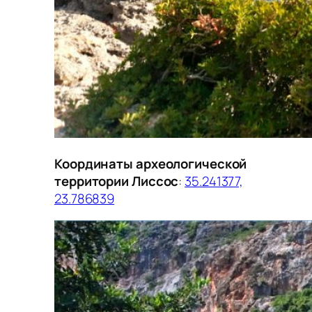
Координаты археологической
территории Лиссос
:
35.241377,
23.786839