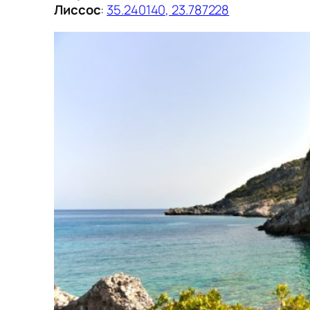
Лиссос
:
35.240140, 23.787228