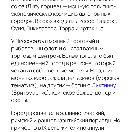
союз (Лигу горцев) — мощную политико-
экономическую коалицию автономных
городов. В союз входили Лиссос, Элирос,
Суйя, Пикилассос, Тарра и Иртакина.
У Лиссоса был мощный торговый и
рыболовный флот, и он стал важным
торговым центром. Более того, это был
единственный город в регионе, который
чеканил собственные монеты. На одних
монетах изображали дельфинов (морская
тематика), на других — богиню
Диктинну
(Бритомартис), критское божество гор и
охоты.
Город процветал в эллинистический,
римский и ранневизантийский периоды. Но
примерно в IX веке жители покинули