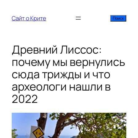
Перейти
к
Сайт о Крите
Поиск
Поиск
содержимому
Древний Лиссос:
почему мы вернулись
сюда трижды и что
археологи нашли в
2022