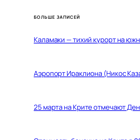
БОЛЬШЕ ЗАПИСЕЙ
Каламаки — тихий курорт на юж
Аэропорт Ираклиона (Никос Каз
25 марта на Крите отмечают Де