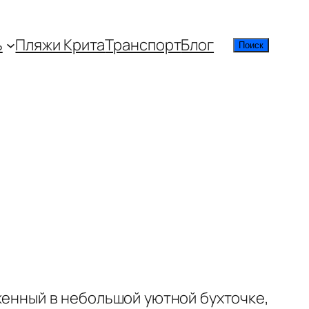
ь
Пляжи Крита
Транспорт
Блог
Поиск
Поиск
женный в небольшой уютной бухточке,