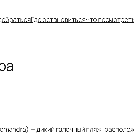
добраться
Где остановиться
Что посмотрет
ра
iomandra) — дикий галечный пляж, располо