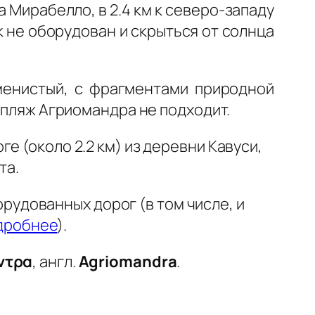
 Мирабелло, в 2.4 км к северо-западу
к не оборудован и скрыться от солнца
менистый, с фрагментами природной
и пляж Агриомандра не подходит.
ге (около 2.2 км) из деревни Кавуси,
та.
рудованных дорог (в том числе, и
дробнее
).
ντρα
, англ.
Agriomandra
.