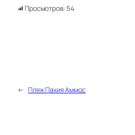
Просмотров:
54
←
Пляж Пахия Аммос