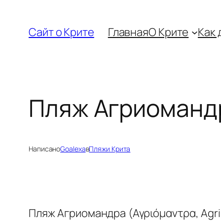
Перейти
к
Сайт о Крите
Главная
О Крите
Как 
содержимому
Пляж Агриоманд
Написано
Goalexa
в
Пляжи Крита
Пляж Агриомандра (Αγριόμαντρα, Agr