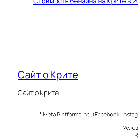
Стоимость бензина на Крите в 2
Сайт о Крите
Сайт о Крите
* Meta Platforms Inc. (Facebook, In
Услов