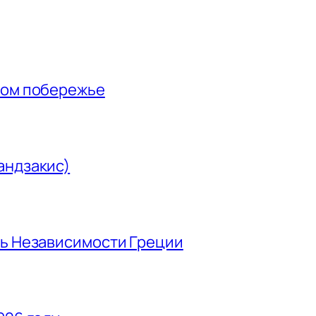
ном побережье
андзакис)
нь Независимости Греции