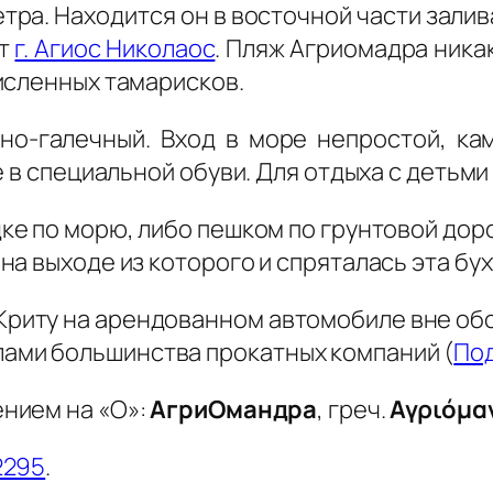
ра. Находится он в восточной части залива
от
г. Агиос Николаос
. Пляж Агриомадра ника
исленных тамарисков.
но-галечный. Вход в море непростой, ка
е в специальной обуви. Для отдыха с детьм
дке по морю, либо пешком по грунтовой доро
а выходе из которого и спряталась эта бух
Криту на арендованном автомобиле вне обо
лами большинства прокатных компаний (
По
нием на «О»:
АгриОмандра
, греч.
Αγριόμα
2295
.