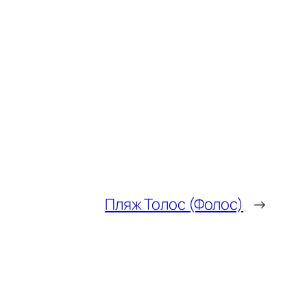
Пляж Толос (Фолос)
→