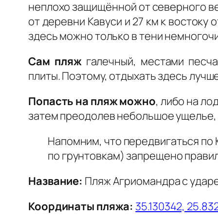
неплохо защищённой от северного вет
от деревни Кавуси и 27 км к востоку 
здесь можно только в тени немногоч
Сам пляж
галечный, местами песча
плиты. Поэтому, отдыхать здесь лучш
Попасть на пляж можно
, либо на ло
затем преодолев небольшое ущелье, н
Напомним, что передвигаться по 
по грунтовкам) запрещено прави
Название:
Пляж Агриомандра с ударе
Координаты пляжа:
35.130342, 25.83