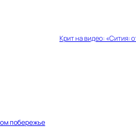
Крит на видео: «Сития: 
ном побережье