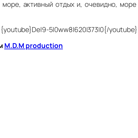
море, активный отдых и, очевидно, море
{youtube}Del9-5I0ww8|620|373|0{/youtube}
ем
M.D.M production