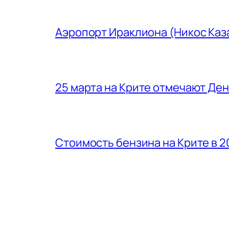
Аэропорт Ираклиона (Никос Каз
25 марта на Крите отмечают Де
Стоимость бензина на Крите в 2