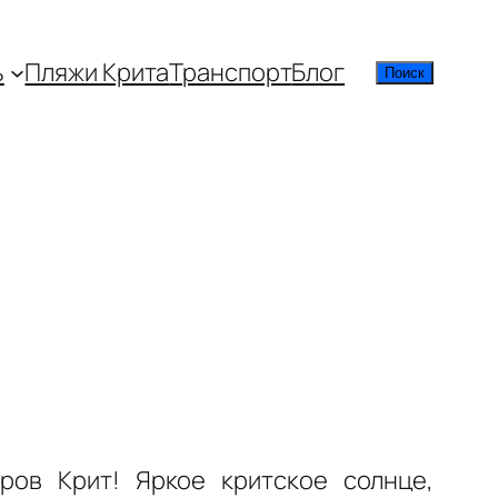
ь
Пляжи Крита
Транспорт
Блог
Поиск
Поиск
ров Крит! Яркое критское солнце,