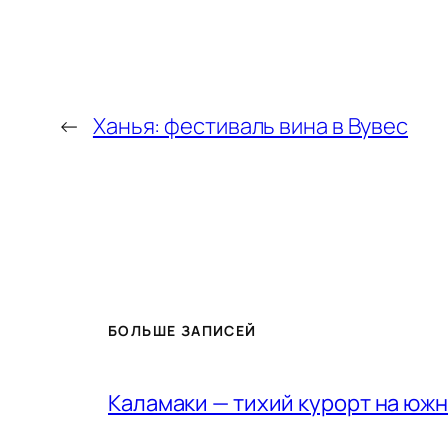
←
Ханья: фестиваль вина в Вувес
БОЛЬШЕ ЗАПИСЕЙ
Каламаки — тихий курорт на юж