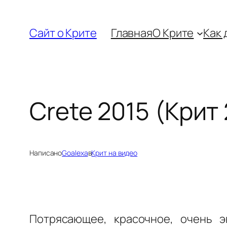
Перейти
к
Сайт о Крите
Главная
О Крите
Как 
содержимому
Crete 2015 (Крит
Написано
Goalexa
в
Крит на видео
Потрясающее, красочное, очень э