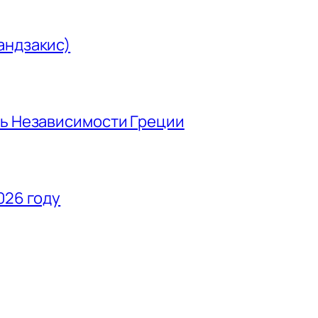
андзакис)
нь Независимости Греции
026 году