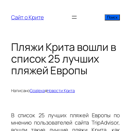
Перейти
к
Сайт о Крите
Поиск
Поиск
содержимому
Пляжи Крита вошли в
список 25 лучших
пляжей Европы
Написано
Goalexa
в
Новости Крита
В список 25 лучших пляжей Европы по
мнению пользователей сайта TripAdvisor,
вошли такие лучшие пляжи Крита, как