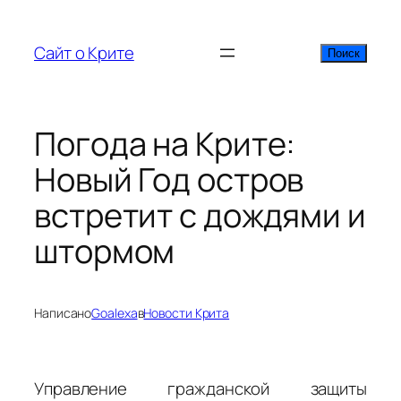
Перейти
к
Сайт о Крите
Поиск
Поиск
содержимому
Погода на Крите:
Новый Год остров
встретит с дождями и
штормом
Написано
Goalexa
в
Новости Крита
Управление гражданской защиты