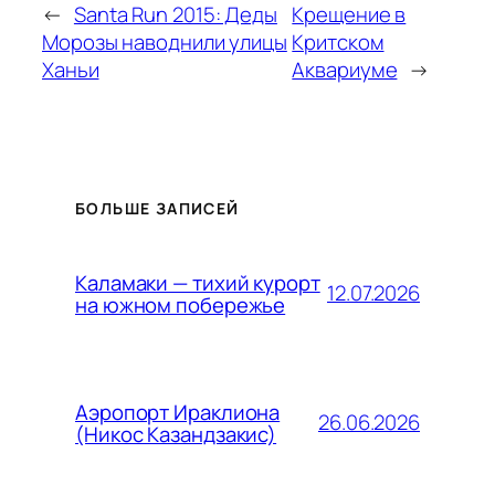
←
Santa Run 2015: Деды
Крещение в
Морозы наводнили улицы
Критском
Ханьи
Аквариуме
→
БОЛЬШЕ ЗАПИСЕЙ
Каламаки — тихий курорт
12.07.2026
на южном побережье
Аэропорт Ираклиона
26.06.2026
(Никос Казандзакис)