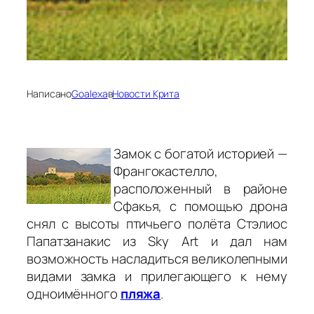
Написано
Goalexa
в
Новости Крита
Замок с богатой историей —
Франгокастелло,
расположенный в районе
Сфакья, с помощью дрона
снял с высоты птичьего полёта Стэлиос
Папатзанакис из Sky Art и дал нам
возможность насладиться великолепными
видами замка и прилегающего к нему
одноимённого
пляжа
.