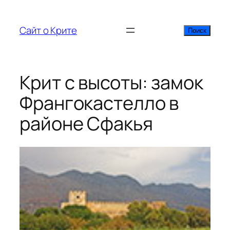
Перейти
к
Сайт о Крите
Поиск
Поиск
содержимому
Крит с высоты: замок
Франгокастелло в
районе Сфакья