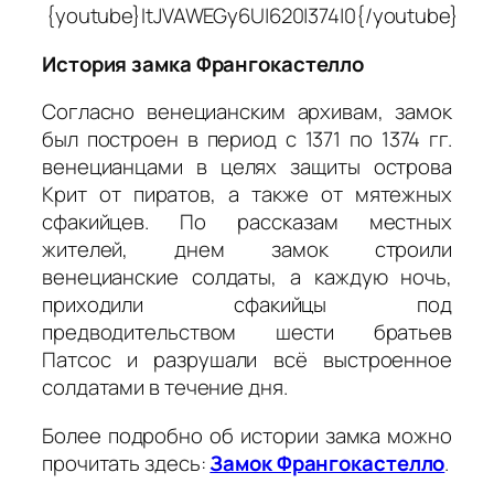
{youtube}ItJVAWEGy6U|620|374|0{/youtube}
История замка Франгокастелло
Согласно венецианским архивам, замок
был построен в период с 1371 по 1374 гг.
венецианцами в целях защиты острова
Крит от пиратов, а также от мятежных
сфакийцев. По рассказам местных
жителей, днем замок строили
венецианские солдаты, а каждую ночь,
приходили сфакийцы под
предводительством шести братьев
Патсос и разрушали всё выстроенное
солдатами в течение дня.
Более подробно об истории замка можно
прочитать здесь:
Замок Франгокастелло
.