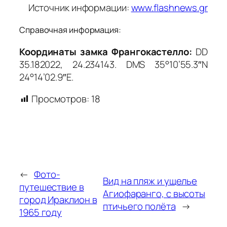
Источник информации:
www.flashnews.gr
Справочная информация:
Координаты замка Франгокастелло:
DD
35.182022, 24.234143. DMS 35°10’55.3″N
24°14’02.9″E.
Просмотров:
18
←
Фото-
Вид на пляж и ущелье
путешествие в
Агиофаранго, с высоты
город Ираклион в
птичьего полёта
→
1965 году