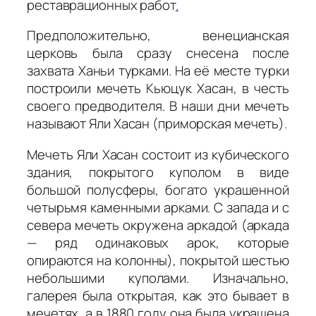
реставрационных работ
.
Предположительно, венецианская
церковь была сразу снесена после
захвата Ханьи турками. На её месте турки
построили мечеть Кьюцук Хасан, в честь
своего предводителя. В наши дни мечеть
называют Яли Хасан (приморская мечеть).
Мечеть Яли Хасан состоит из кубического
здания, покрытого куполом в виде
большой полусферы, богато украшенной
четырьмя каменными арками. С запада и с
севера мечеть окружена аркадой (аркада
— ряд одинаковых арок, которые
опираются на колонны), покрытой шестью
небольшими куполами. Изначально,
галерея была открытая, как это бывает в
мечетях
,
а в 1880 году она была украшена