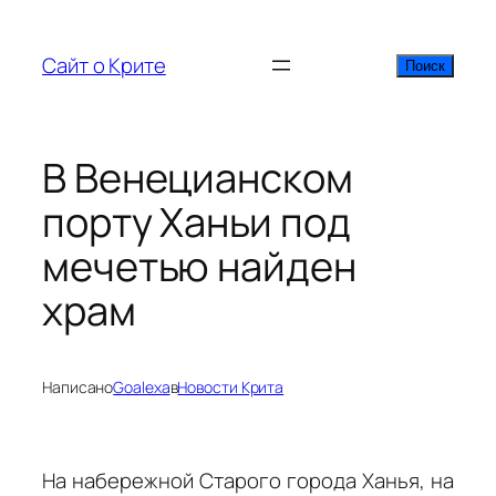
Перейти
к
Сайт о Крите
Поиск
Поиск
содержимому
В Венецианском
порту Ханьи под
мечетью найден
храм
Написано
Goalexa
в
Новости Крита
На набережной Старого города Ханья, на